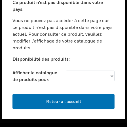
Ce produit n'est pas disponible dans votre
toggle view
pays.
ASSISTANCE
Vous ne pouvez pas accéder à cette page car
toggle view
ce produit n’est pas disponible dans votre pays
EMPLOIS
actuel. Pour consulter ce produit, veuillez
toggle view
modifier l’affichage de votre catalogue de
SOCIÉTÉ
produits
toggle view
NOUS CONTACTER
Disponibilité des produits:
toggle view
Afficher le catalogue
MENTIONS LÉGALES
de produits pour:
toggle view
SUIVEZ-NOUS
Retour à l’accueil