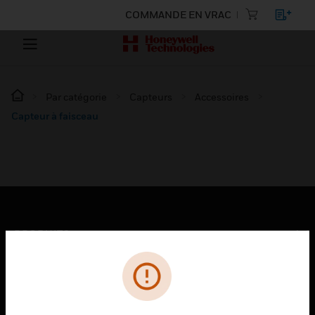
COMMANDE EN VRAC
Par catégorie
Capteurs
Accessoires
Capteur à faisceau
PRODUITS
toggle view
SOLUTIONS
toggle view
SECTEURS