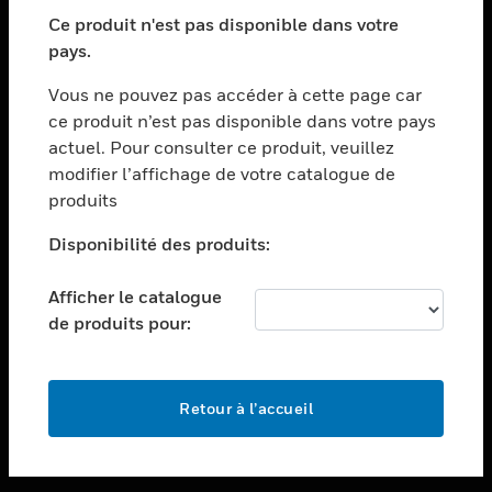
toggle view
SECTEURS
Ce produit n'est pas disponible dans votre
pays.
toggle view
ASSISTANCE
Vous ne pouvez pas accéder à cette page car
toggle view
ce produit n’est pas disponible dans votre pays
EMPLOIS
actuel. Pour consulter ce produit, veuillez
modifier l’affichage de votre catalogue de
toggle view
SOCIÉTÉ
produits
toggle view
Disponibilité des produits:
NOUS CONTACTER
Afficher le catalogue
toggle view
MENTIONS LÉGALES
de produits pour:
toggle view
SUIVEZ-NOUS
Retour à l’accueil