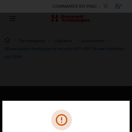
COMMANDE EN VRAC
Par catégorie
Capteurs
Accessoires
Alimentation électrique de sécurité AES 48V 3A avec batteries
de 12 Ah
PRODUITS
toggle view
SOLUTIONS