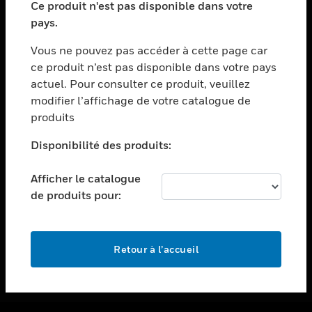
Ce produit n'est pas disponible dans votre
toggle view
pays.
ASSISTANCE
Vous ne pouvez pas accéder à cette page car
toggle view
ce produit n’est pas disponible dans votre pays
EMPLOIS
actuel. Pour consulter ce produit, veuillez
toggle view
modifier l’affichage de votre catalogue de
SOCIÉTÉ
produits
toggle view
NOUS CONTACTER
Disponibilité des produits:
toggle view
Afficher le catalogue
MENTIONS LÉGALES
de produits pour:
toggle view
SUIVEZ-NOUS
Retour à l’accueil