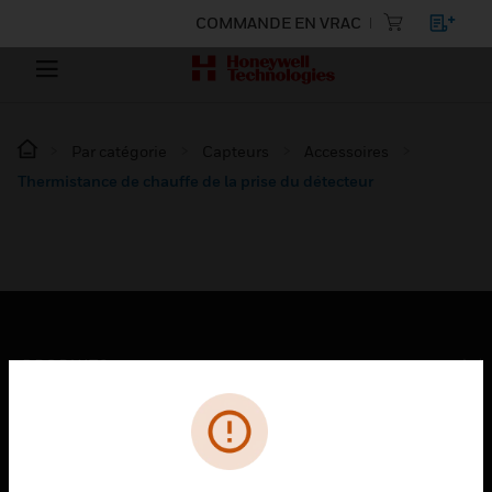
COMMANDE EN VRAC
Par catégorie
Capteurs
Accessoires
Thermistance de chauffe de la prise du détecteur
PRODUITS
toggle view
SOLUTIONS
toggle view
SECTEURS