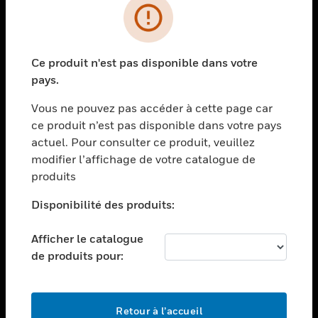
PRODUITS
toggle view
Ce produit n'est pas disponible dans votre
SOLUTIONS
pays.
toggle view
SECTEURS
Vous ne pouvez pas accéder à cette page car
ce produit n’est pas disponible dans votre pays
toggle view
actuel. Pour consulter ce produit, veuillez
ASSISTANCE
modifier l’affichage de votre catalogue de
toggle view
produits
EMPLOIS
Disponibilité des produits:
toggle view
SOCIÉTÉ
Afficher le catalogue
toggle view
de produits pour:
NOUS CONTACTER
toggle view
MENTIONS LÉGALES
Retour à l’accueil