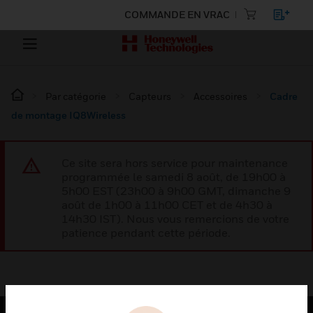
COMMANDE EN VRAC
Par catégorie
Capteurs
Accessoires
Cadre
de montage IQ8Wireless
Ce site sera hors service pour maintenance
programmée le samedi 8 août, de 19h00 à
5h00 EST (23h00 à 9h00 GMT, dimanche 9
août de 1h00 à 11h00 CET et de 4h30 à
14h30 IST). Nous vous remercions de votre
patience pendant cette période.