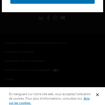
toggle view
SUIVEZ-NOUS
Copyright © 2026 Honeywell International Inc.
Conditions Générales
Déclaration De Confidentialité
Vos Préférences De Confidentialité
Cookies
Désabonnement Global
En naviguant sur notre site web, vous acceptez l'utilisation
de cookies. Pour plus d’informations, consultez nos
Avis
sur les cookies.