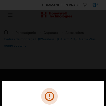
COMMANDE EN VRAC
Par catégorie
Capteurs
Accessoires
Cadres de montage IQ8WirelessIQ8Alarm / IQ8Alarm Plus,
rouge et blanc
PRODUITS
toggle view
SOLUTIONS