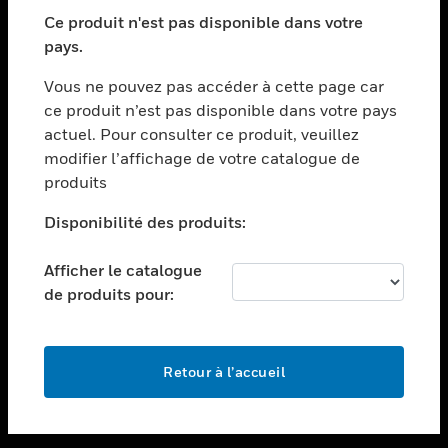
toggle view
SECTEURS
Ce produit n'est pas disponible dans votre
pays.
toggle view
ASSISTANCE
Vous ne pouvez pas accéder à cette page car
toggle view
ce produit n’est pas disponible dans votre pays
EMPLOIS
actuel. Pour consulter ce produit, veuillez
modifier l’affichage de votre catalogue de
toggle view
SOCIÉTÉ
produits
toggle view
Disponibilité des produits:
NOUS CONTACTER
Afficher le catalogue
toggle view
MENTIONS LÉGALES
de produits pour:
toggle view
SUIVEZ-NOUS
Retour à l’accueil