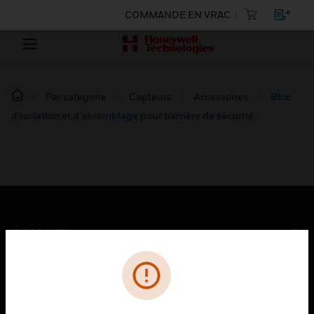
COMMANDE EN VRAC
Par catégorie
Capteurs
Accessoires
Bloc
d’isolation et d’assemblage pour barrière de sécurité
PRODUITS
toggle view
SOLUTIONS
toggle view
SECTEURS