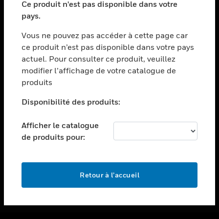
Ce produit n'est pas disponible dans votre
toggle view
pays.
ASSISTANCE
Vous ne pouvez pas accéder à cette page car
toggle view
ce produit n’est pas disponible dans votre pays
EMPLOIS
actuel. Pour consulter ce produit, veuillez
toggle view
modifier l’affichage de votre catalogue de
SOCIÉTÉ
produits
toggle view
NOUS CONTACTER
Disponibilité des produits:
toggle view
Afficher le catalogue
MENTIONS LÉGALES
de produits pour:
toggle view
SUIVEZ-NOUS
Retour à l’accueil