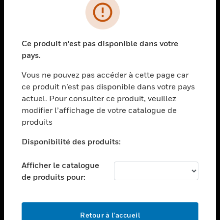
PRODUITS
toggle view
Ce produit n'est pas disponible dans votre
SOLUTIONS
pays.
toggle view
SECTEURS
Vous ne pouvez pas accéder à cette page car
ce produit n’est pas disponible dans votre pays
toggle view
actuel. Pour consulter ce produit, veuillez
ASSISTANCE
modifier l’affichage de votre catalogue de
toggle view
produits
EMPLOIS
Disponibilité des produits:
toggle view
SOCIÉTÉ
Afficher le catalogue
toggle view
de produits pour:
NOUS CONTACTER
toggle view
MENTIONS LÉGALES
Retour à l’accueil