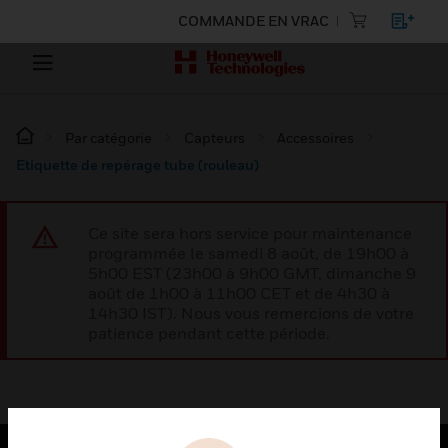
COMMANDE EN VRAC
Par catégorie
Capteurs
Accessoires
Etiquette de repérage tube (rouleau)
Ce site sera hors service pour maintenance
programmée le samedi 8 août, de 19h00 à
5h00 EST (23h00 à 9h00 GMT, dimanche 9
août de 1h00 à 11h00 CET et de 4h30 à
14h30 IST). Nous vous remercions de votre
patience pendant cette période.