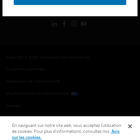
toggle view
SUIVEZ-NOUS
Copyright © 2026 Honeywell International Inc.
Conditions Générales
Déclaration De Confidentialité
Vos Préférences De Confidentialité
Cookies
Désabonnement Global
En naviguant sur notre site web, vous acceptez l'utilisation
de cookies. Pour plus d’informations, consultez nos
Avis
sur les cookies.