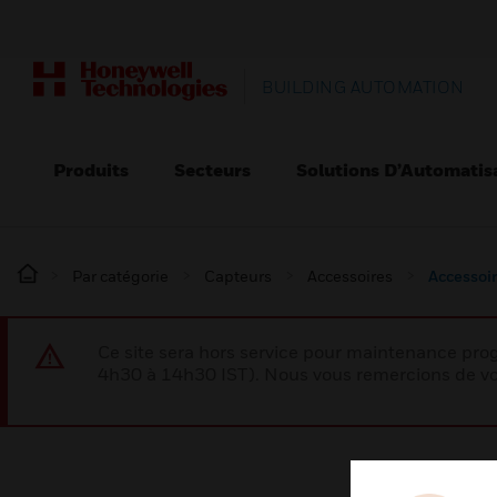
BUILDING AUTOMATION
Produits
Secteurs
Solutions D’Automatis
Par catégorie
Capteurs
Accessoires
Accessoi
Ce site sera hors service pour maintenance p
4h30 à 14h30 IST). Nous vous remercions de vo