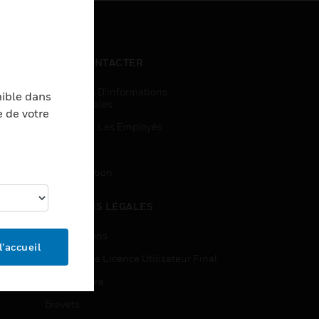
NOUS CONTACTER
Demandes D’informations
nible dans
Commerciales
e de votre
Accès Pour Les Employés
Inscription
Désinscription
MENTIONS LÉGALES
Certifications
l’accueil
Contrats De Licence Utilisateur Final
Source Libre
Brevets