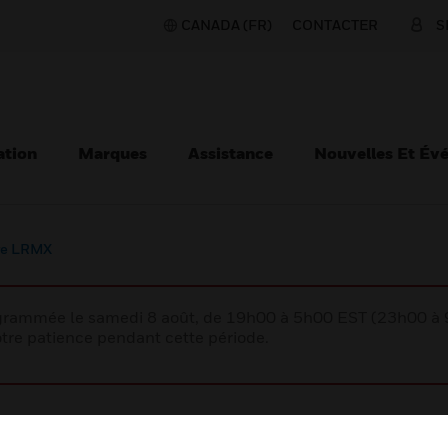
CANADA (FR)
CONTACTER
S
ation
Marques
Assistance
Nouvelles Et Év
re LRMX
rogrammée le samedi 8 août, de 19h00 à 5h00 EST (23h00 
tre patience pendant cette période.