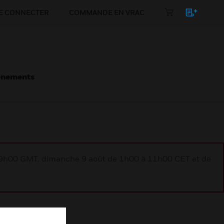
E CONNECTER
COMMANDE EN VRAC
énements
à 9h00 GMT, dimanche 9 août de 1h00 à 11h00 CET et de