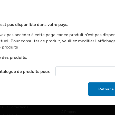
TEURS
ASSISTANCE
'est pas disponible dans votre pays.
ports
Recherche De Partenaires
ez pas accéder à cette page car ce produit n’est pas dispo
tuel. Pour consulter ce produit, veuillez modifier l’affichag
ments Commerciaux
Formation
 produits
centers
Assistance Technique
é des produits:
ation
Tutoriels De Sites Web
ernement Et Militaire
EMPLOIS
catalogue de produits pour:
é
Emplois
ignement Supérieur
Recherche D'emploi
Retour à 
llerie/Restauration
trie Et Fabrication
SOCIÉTÉ
ce Et Corrections
À Propos