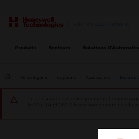
BUILDING AUTOMATION
Produits
Secteurs
Solutions D’Automatis
Par catégorie
Capteurs
Accessoires
Base du 
Ce site sera hors service pour maintenance p
4h30 à 14h30 IST). Nous vous remercions de vo