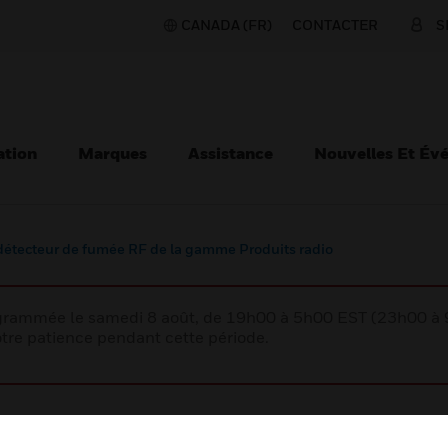
CANADA (FR)
CONTACTER
S
ation
Marques
Assistance
Nouvelles Et Év
détecteur de fumée RF de la gamme Produits radio
rogrammée le samedi 8 août, de 19h00 à 5h00 EST (23h00 
tre patience pendant cette période.