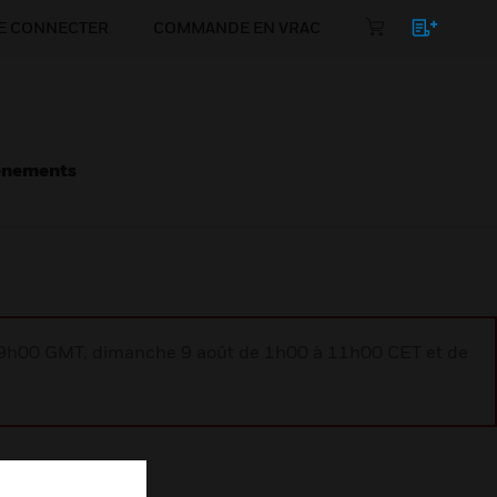
E CONNECTER
COMMANDE EN VRAC
énements
à 9h00 GMT, dimanche 9 août de 1h00 à 11h00 CET et de