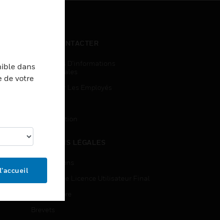
NOUS CONTACTER
Demandes D’informations
nible dans
Commerciales
e de votre
Accès Pour Les Employés
Inscription
Désinscription
MENTIONS LÉGALES
Certifications
l’accueil
Contrats De Licence Utilisateur Final
Source Libre
Brevets