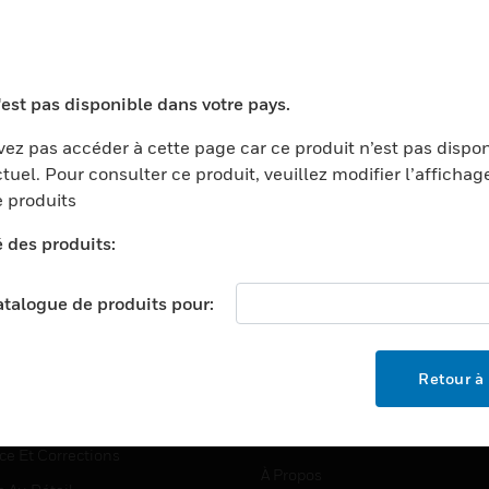
TEURS
ASSISTANCE
'est pas disponible dans votre pays.
ports
Recherche De Partenaires
ez pas accéder à cette page car ce produit n’est pas dispo
tuel. Pour consulter ce produit, veuillez modifier l’affichag
ments Commerciaux
Formation
 produits
centers
Assistance Technique
é des produits:
ation
Tutoriels De Sites Web
ernement Et Militaire
EMPLOIS
catalogue de produits pour:
é
Emplois
ignement Supérieur
Recherche D'emploi
Retour à 
llerie/Restauration
trie Et Fabrication
SOCIÉTÉ
ce Et Corrections
À Propos