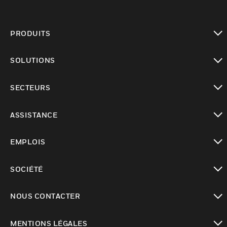
PRODUITS
toggle view
SOLUTIONS
toggle view
SECTEURS
toggle view
ASSISTANCE
toggle view
EMPLOIS
toggle view
SOCIÉTÉ
toggle view
NOUS CONTACTER
toggle view
MENTIONS LÉGALES