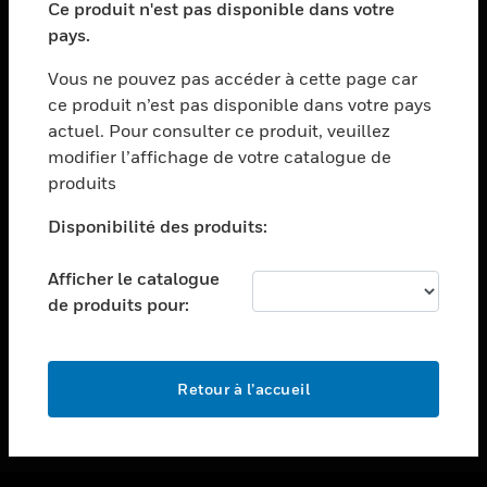
Ce produit n'est pas disponible dans votre
toggle view
pays.
ASSISTANCE
Vous ne pouvez pas accéder à cette page car
toggle view
ce produit n’est pas disponible dans votre pays
EMPLOIS
actuel. Pour consulter ce produit, veuillez
toggle view
modifier l’affichage de votre catalogue de
SOCIÉTÉ
produits
toggle view
NOUS CONTACTER
Disponibilité des produits:
toggle view
Afficher le catalogue
MENTIONS LÉGALES
de produits pour:
toggle view
SUIVEZ-NOUS
Retour à l’accueil