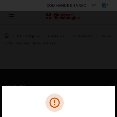
COMMANDE EN VRAC
Par catégorie
Capteurs
Accessoires
Series
9200 Standard Detector Base
PRODUITS
toggle view
SOLUTIONS
toggle view
SECTEURS