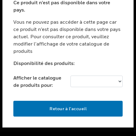
Ce produit n'est pas disponible dans votre
toggle view
pays.
ASSISTANCE
Vous ne pouvez pas accéder à cette page car
toggle view
ce produit n’est pas disponible dans votre pays
EMPLOIS
actuel. Pour consulter ce produit, veuillez
toggle view
modifier l’affichage de votre catalogue de
SOCIÉTÉ
produits
toggle view
NOUS CONTACTER
Disponibilité des produits:
toggle view
Afficher le catalogue
MENTIONS LÉGALES
de produits pour:
toggle view
SUIVEZ-NOUS
Retour à l’accueil