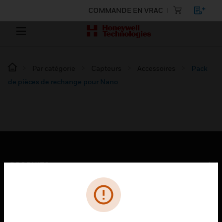
COMMANDE EN VRAC
Par catégorie
Capteurs
Accessoires
Pack
de pièces de rechange pour Nano
PRODUITS
toggle view
SOLUTIONS
toggle view
SECTEURS