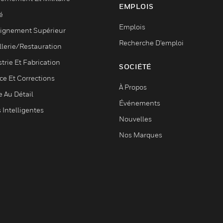
EMPLOIS
é
Emplois
ignement Supérieur
Recherche D'emploi
llerie/Restauration
trie Et Fabrication
SOCIÉTÉ
ce Et Corrections
À Propos
e Au Détail
Événements
s Intelligentes
Nouvelles
Nos Marques