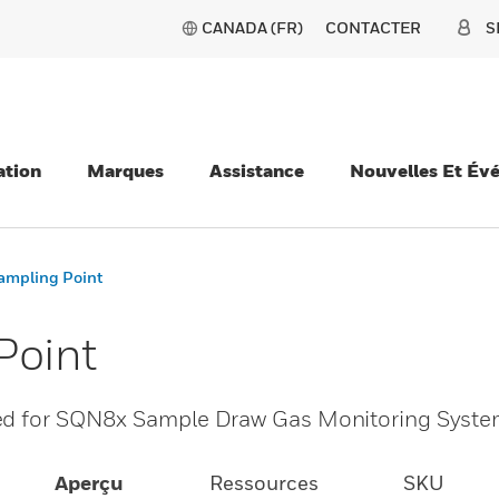
CANADA (FR)
CONTACTER
S
ation
Marques
Assistance
Nouvelles Et Év
mpling Point
Point
sed for SQN8x Sample Draw Gas Monitoring Syste
Aperçu
Ressources
SKU