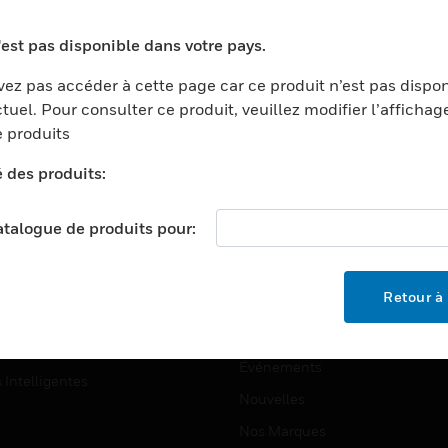
ports
Recherche De Partenaires
'est pas disponible dans votre pays.
ments Commerciaux
Formation
ez pas accéder à cette page car ce produit n’est pas dispo
centers
Assistance Technique
tuel. Pour consulter ce produit, veuillez modifier l’affichag
ation
Tutoriels De Sites Web
 produits
ernement Et Militaire
é des produits:
EMPLOIS
é
Emplois
ignement Supérieur
catalogue de produits pour:
Recherche D'emploi
llerie/Restauration
trie Et Fabrication
SOCIÉTÉ
Retour à 
ce Et Corrections
À Propos
e Au Détail
Événements
s Intelligentes
Nouvelles
Nos Marques