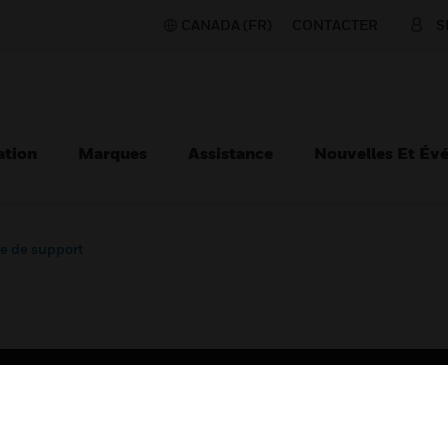
CANADA (FR)
CONTACTER
S
ation
Marques
Assistance
Nouvelles Et Év
re de support
TEURS
ASSISTANCE