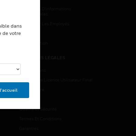
Demandes D’informations
Commerciales
Accès Pour Les Employés
nible dans
e de votre
Inscription
Désinscription
MENTIONS LÉGALES
Certifications
Contrats De Licence Utilisateur Final
Source Libre
l’accueil
Brevets
Qualité Et Sécurité
Termes Et Conditions
Garanties