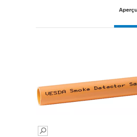
Aperç
SEARCH