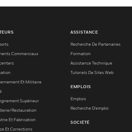
TEURS
ASSISTANCE
ports
Recherche De Partenaires
ments Commerciaux
Formation
centers
Assistance Technique
ation
Tutoriels De Sites Web
ernement Et Militaire
EMPLOIS
é
Emplois
ignement Supérieur
Recherche D'emploi
llerie/Restauration
trie Et Fabrication
SOCIÉTÉ
ce Et Corrections