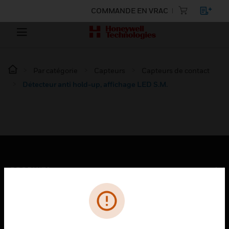
COMMANDE EN VRAC
Par catégorie
Capteurs
Capteurs de contact
Détecteur anti hold-up, affichage LED S.M.
PRODUITS
toggle view
SOLUTIONS
toggle view
SECTEURS