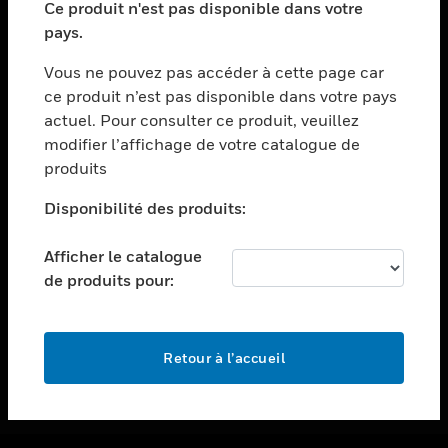
Ce produit n'est pas disponible dans votre
toggle view
pays.
ASSISTANCE
Vous ne pouvez pas accéder à cette page car
toggle view
ce produit n’est pas disponible dans votre pays
EMPLOIS
actuel. Pour consulter ce produit, veuillez
toggle view
modifier l’affichage de votre catalogue de
SOCIÉTÉ
produits
toggle view
NOUS CONTACTER
Disponibilité des produits:
toggle view
Afficher le catalogue
MENTIONS LÉGALES
de produits pour:
toggle view
SUIVEZ-NOUS
Retour à l’accueil