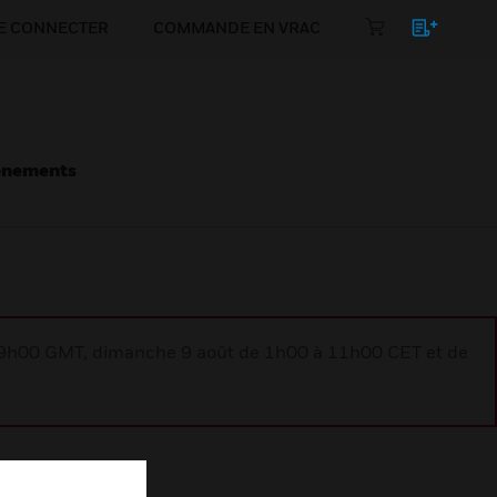
E CONNECTER
COMMANDE EN VRAC
énements
à 9h00 GMT, dimanche 9 août de 1h00 à 11h00 CET et de