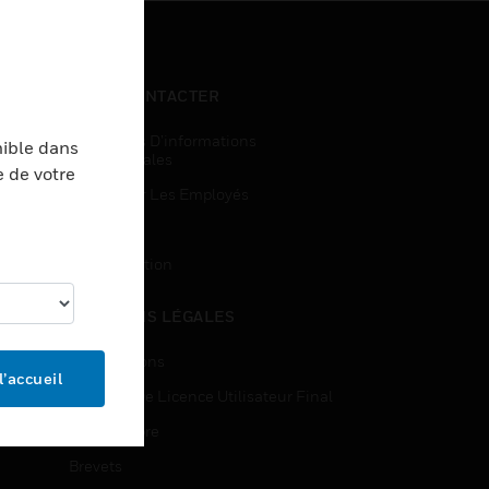
NOUS CONTACTER
Demandes D’informations
nible dans
Commerciales
e de votre
Accès Pour Les Employés
Inscription
Désinscription
MENTIONS LÉGALES
Certifications
l’accueil
Contrats De Licence Utilisateur Final
Source Libre
Brevets