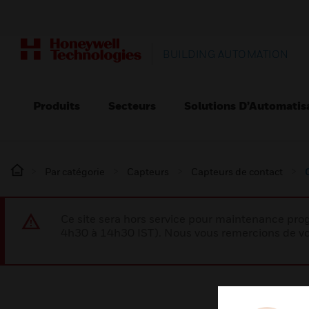
BUILDING AUTOMATION
Produits
Secteurs
Solutions D’Automatis
Par catégorie
Capteurs
Capteurs de contact
Ce site sera hors service pour maintenance p
4h30 à 14h30 IST). Nous vous remercions de vo