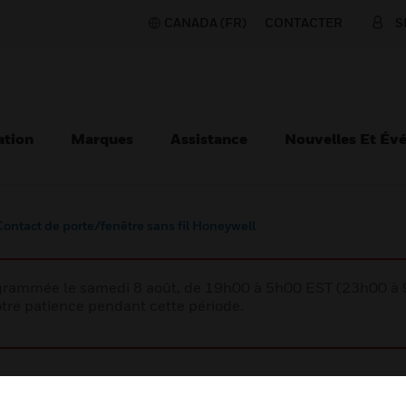
CANADA (FR)
CONTACTER
S
ation
Marques
Assistance
Nouvelles Et Év
Contact de porte/fenêtre sans fil Honeywell
rogrammée le samedi 8 août, de 19h00 à 5h00 EST (23h00 
tre patience pendant cette période.