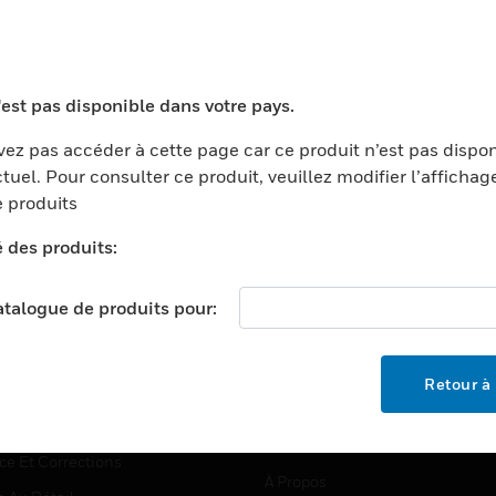
TEURS
ASSISTANCE
'est pas disponible dans votre pays.
ports
Recherche De Partenaires
ez pas accéder à cette page car ce produit n’est pas dispo
tuel. Pour consulter ce produit, veuillez modifier l’affichag
ments Commerciaux
Formation
 produits
centers
Assistance Technique
é des produits:
ation
Tutoriels De Sites Web
ernement Et Militaire
EMPLOIS
catalogue de produits pour:
é
Emplois
ignement Supérieur
Recherche D'emploi
Retour à 
llerie/Restauration
trie Et Fabrication
SOCIÉTÉ
ce Et Corrections
À Propos