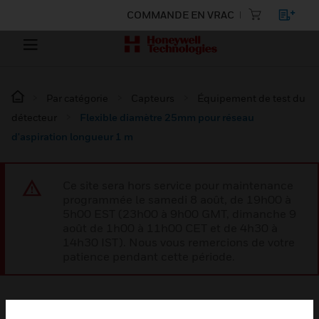
COMMANDE EN VRAC
Par catégorie
Capteurs
Équipement de test du
détecteur
Flexible diamètre 25mm pour réseau
d'aspiration longueur 1 m
Ce site sera hors service pour maintenance
programmée le samedi 8 août, de 19h00 à
5h00 EST (23h00 à 9h00 GMT, dimanche 9
août de 1h00 à 11h00 CET et de 4h30 à
14h30 IST). Nous vous remercions de votre
patience pendant cette période.