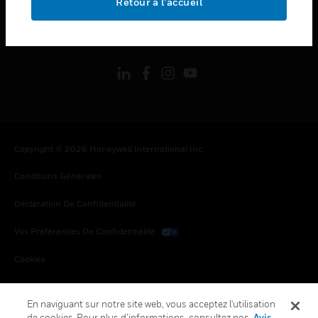
Retour à l’accueil
toggle view
SUIVEZ-NOUS
Copyright © 2026 Honeywell International Inc.
Conditions Générales
Déclaration De Confidentialité
Vos Préférences De Confidentialité
Cookies
Désabonnement Global
En naviguant sur notre site web, vous acceptez l'utilisation
de cookies. Pour plus d’informations, consultez nos
Avis