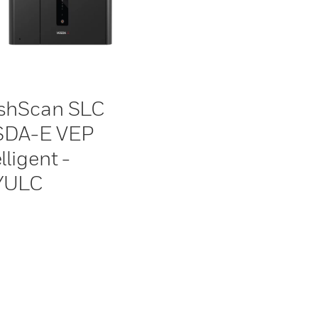
shScan SLC
SDA-E VEP
lligent -
/ULC