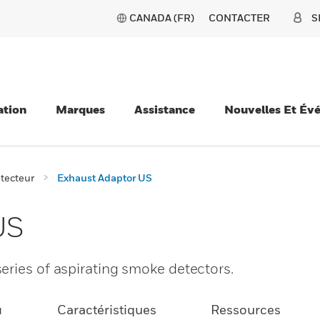
CANADA (FR)
CONTACTER
S
ation
Marques
Assistance
Nouvelles Et Év
tecteur
Exhaust Adaptor US
US
eries of aspirating smoke detectors.
u
Caractéristiques
Ressources