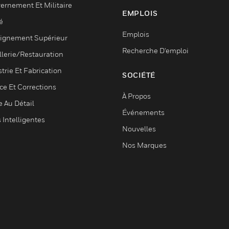
ernement Et Militaire
EMPLOIS
é
Emplois
ignement Supérieur
Recherche D'emploi
llerie/Restauration
trie Et Fabrication
SOCIÉTÉ
ce Et Corrections
À Propos
e Au Détail
Événements
s Intelligentes
Nouvelles
Nos Marques