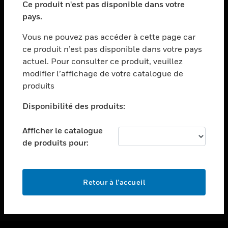
Ce produit n'est pas disponible dans votre
toggle view
pays.
ASSISTANCE
Vous ne pouvez pas accéder à cette page car
toggle view
ce produit n’est pas disponible dans votre pays
EMPLOIS
actuel. Pour consulter ce produit, veuillez
toggle view
modifier l’affichage de votre catalogue de
SOCIÉTÉ
produits
toggle view
NOUS CONTACTER
Disponibilité des produits:
toggle view
Afficher le catalogue
MENTIONS LÉGALES
de produits pour:
toggle view
SUIVEZ-NOUS
Retour à l’accueil