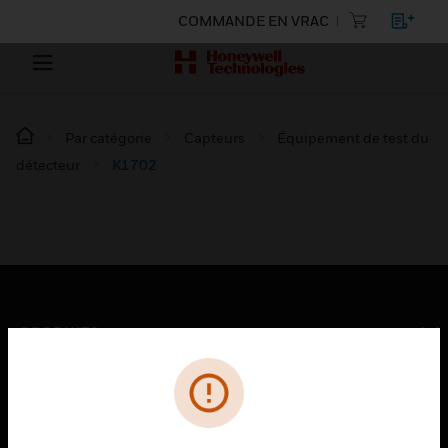
COMMANDE EN VRAC
Par catégorie
Capteurs
Équipement de test du
détecteur
K1702
PRODUITS
toggle view
SOLUTIONS
toggle view
SECTEURS