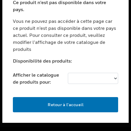
Ce produit n'est pas disponible dans votre
toggle view
pays.
ASSISTANCE
Vous ne pouvez pas accéder à cette page car
toggle view
ce produit n’est pas disponible dans votre pays
EMPLOIS
actuel. Pour consulter ce produit, veuillez
toggle view
modifier l’affichage de votre catalogue de
SOCIÉTÉ
produits
toggle view
NOUS CONTACTER
Disponibilité des produits:
toggle view
Afficher le catalogue
MENTIONS LÉGALES
de produits pour:
toggle view
SUIVEZ-NOUS
Retour à l’accueil