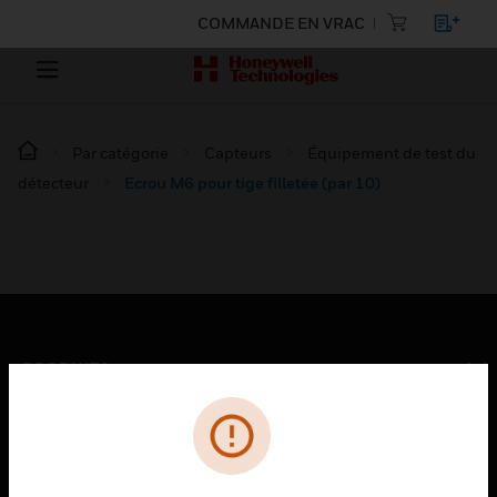
COMMANDE EN VRAC
Par catégorie
Capteurs
Équipement de test du
détecteur
Ecrou M6 pour tige filletée (par 10)
PRODUITS
toggle view
SOLUTIONS
toggle view
SECTEURS