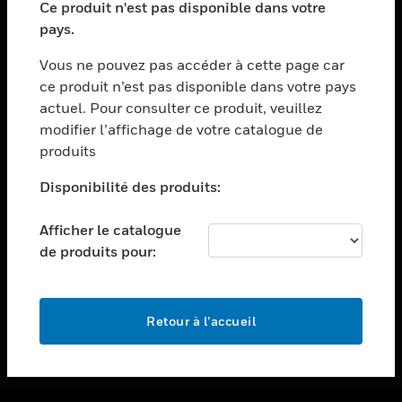
Ce produit n'est pas disponible dans votre
toggle view
pays.
ASSISTANCE
Vous ne pouvez pas accéder à cette page car
toggle view
ce produit n’est pas disponible dans votre pays
EMPLOIS
actuel. Pour consulter ce produit, veuillez
toggle view
modifier l’affichage de votre catalogue de
SOCIÉTÉ
produits
toggle view
NOUS CONTACTER
Disponibilité des produits:
toggle view
Afficher le catalogue
MENTIONS LÉGALES
de produits pour:
toggle view
SUIVEZ-NOUS
Retour à l’accueil