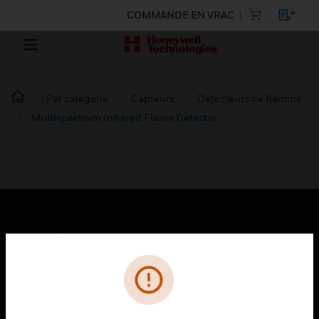
COMMANDE EN VRAC
Par catégorie
Capteurs
Détecteurs de flamme
Multispectrum Infrared Flame Detector
PRODUITS
toggle view
SOLUTIONS
toggle view
SECTEURS