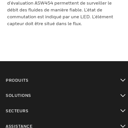
d'évaluation ASW454 permettent de surveiller le
débit des fluides de manière fiable. L'état de
commutation est indiqué par une LED. L'élément
capteur doit être situé dans le flux.
PRODUITS
toggle view
SOLUTIONS
toggle view
SECTEURS
toggle view
ASSISTANCE