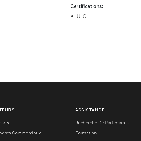
Certifications:
ULC
TEURS
ASSISTANCE
ports
Recherche De Partenaires
ments Commerciaux
Formation