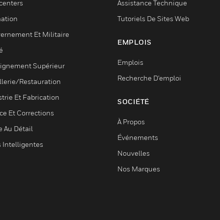
centers
Assistance Technique
ation
Tutoriels De Sites Web
ernement Et Militaire
EMPLOIS
é
Emplois
ignement Supérieur
Recherche D'emploi
llerie/Restauration
trie Et Fabrication
SOCIÉTÉ
ce Et Corrections
À Propos
e Au Détail
Événements
s Intelligentes
Nouvelles
Nos Marques