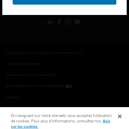
toggle view
SUIVEZ-NOUS
Copyright © 2026 Honeywell International Inc.
Conditions Générales
Déclaration De Confidentialité
Vos Préférences De Confidentialité
Cookies
Désabonnement Global
En naviguant sur notre site web, vous acceptez l'utilisation
de cookies. Pour plus d’informations, consultez nos
Avis
sur les cookies.