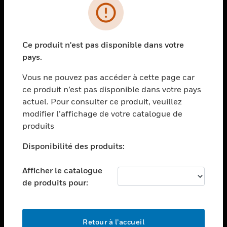
PRODUITS
toggle view
Ce produit n'est pas disponible dans votre
SOLUTIONS
pays.
toggle view
SECTEURS
Vous ne pouvez pas accéder à cette page car
ce produit n’est pas disponible dans votre pays
toggle view
actuel. Pour consulter ce produit, veuillez
ASSISTANCE
modifier l’affichage de votre catalogue de
toggle view
produits
EMPLOIS
Disponibilité des produits:
toggle view
SOCIÉTÉ
Afficher le catalogue
toggle view
de produits pour:
NOUS CONTACTER
toggle view
MENTIONS LÉGALES
Retour à l’accueil