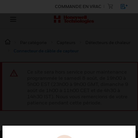
COMMANDE EN VRAC
Par catégorie
Capteurs
Détecteurs de chaleur
Connecteur de câble de capteur
Ce site sera hors service pour maintenance
programmée le samedi 8 août, de 19h00 à
5h00 EST (23h00 à 9h00 GMT, dimanche 9
août de 1h00 à 11h00 CET et de 4h30 à
14h30 IST). Nous vous remercions de votre
patience pendant cette période.