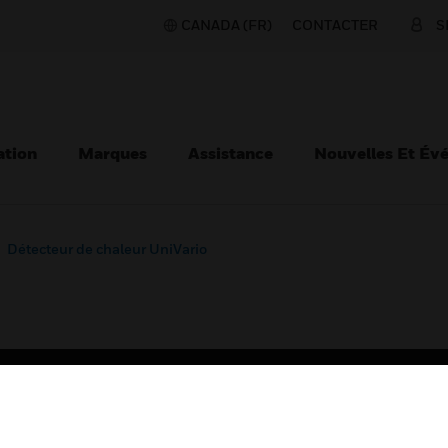
CANADA (FR)
CONTACTER
S
ation
Marques
Assistance
Nouvelles Et Év
Détecteur de chaleur UniVario
TEURS
ASSISTANCE