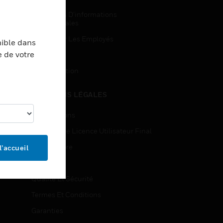
Demandes D’informations
Commerciales
Accès Pour Les Employés
nible dans
e de votre
Inscription
Désinscription
MENTIONS LÉGALES
Certifications
Contrats De Licence Utilisateur Final
Source Libre
l’accueil
Brevets
Qualité Et Sécurité
Termes Et Conditions
Garanties