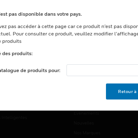
ports
Recherche De Partenaires
'est pas disponible dans votre pays.
ments Commerciaux
Formation
ez pas accéder à cette page car ce produit n’est pas dispo
centers
Assistance Technique
tuel. Pour consulter ce produit, veuillez modifier l’affichag
ation
Tutoriels De Sites Web
 produits
ernement Et Militaire
é des produits:
EMPLOIS
é
Emplois
ignement Supérieur
catalogue de produits pour:
Recherche D'emploi
llerie/Restauration
trie Et Fabrication
SOCIÉTÉ
Retour à 
ce Et Corrections
À Propos
e Au Détail
Événements
s Intelligentes
Nouvelles
Nos Marques