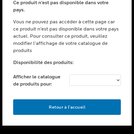
Ce produit n'est pas disponible dans votre
toggle view
pays.
ASSISTANCE
Vous ne pouvez pas accéder à cette page car
toggle view
ce produit n’est pas disponible dans votre pays
EMPLOIS
actuel. Pour consulter ce produit, veuillez
toggle view
modifier l’affichage de votre catalogue de
SOCIÉTÉ
produits
toggle view
NOUS CONTACTER
Disponibilité des produits:
toggle view
Afficher le catalogue
MENTIONS LÉGALES
de produits pour:
toggle view
SUIVEZ-NOUS
Retour à l’accueil