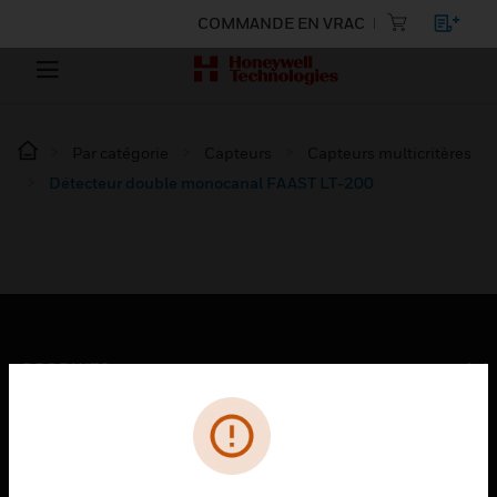
COMMANDE EN VRAC
Par catégorie
Capteurs
Capteurs multicritères
Détecteur double monocanal FAAST LT-200
PRODUITS
toggle view
SOLUTIONS
toggle view
SECTEURS