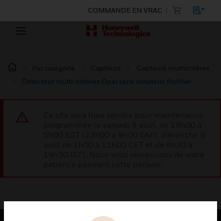
COMMANDE EN VRAC
Par catégorie
Capteurs
Capteurs multicritères
Détecteur multi-critères Opal sans isolateur, Notifier
Ce site sera hors service pour maintenance
programmée le samedi 8 août, de 19h00 à
5h00 EST (23h00 à 9h00 GMT, dimanche 9
août de 1h00 à 11h00 CET et de 4h30 à
14h30 IST). Nous vous remercions de votre
patience pendant cette période.