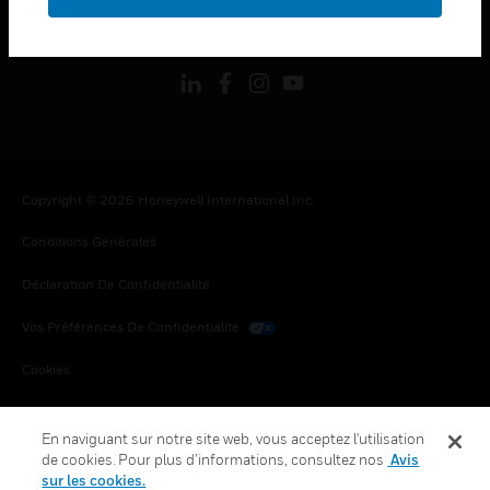
toggle view
SUIVEZ-NOUS
Copyright © 2026 Honeywell International Inc.
Conditions Générales
Déclaration De Confidentialité
Vos Préférences De Confidentialité
Cookies
Désabonnement Global
En naviguant sur notre site web, vous acceptez l'utilisation
de cookies. Pour plus d’informations, consultez nos
Avis
sur les cookies.