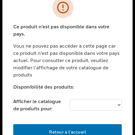
PRODUITS
toggle view
Ce produit n'est pas disponible dans votre
SOLUTIONS
pays.
toggle view
SECTEURS
Vous ne pouvez pas accéder à cette page car
ce produit n’est pas disponible dans votre pays
toggle view
actuel. Pour consulter ce produit, veuillez
ASSISTANCE
modifier l’affichage de votre catalogue de
toggle view
produits
EMPLOIS
Disponibilité des produits:
toggle view
SOCIÉTÉ
Afficher le catalogue
toggle view
de produits pour:
NOUS CONTACTER
toggle view
MENTIONS LÉGALES
Retour à l’accueil