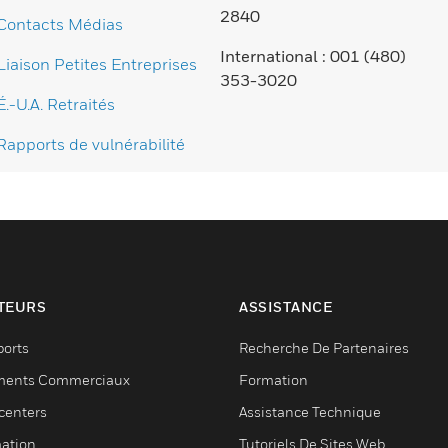
2840
Contacts Médias
International : 001 (480)
Liaison Petites Entreprises
353-3020
É.-U.A. Retraités
Rapports de vulnérabilité
TEURS
ASSISTANCE
ports
Recherche De Partenaires
ments Commerciaux
Formation
centers
Assistance Technique
ation
Tutoriels De Sites Web