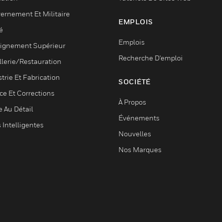
ernement Et Militaire
EMPLOIS
é
Emplois
ignement Supérieur
Recherche D'emploi
llerie/Restauration
trie Et Fabrication
SOCIÉTÉ
ce Et Corrections
À Propos
e Au Détail
Événements
s Intelligentes
Nouvelles
Nos Marques