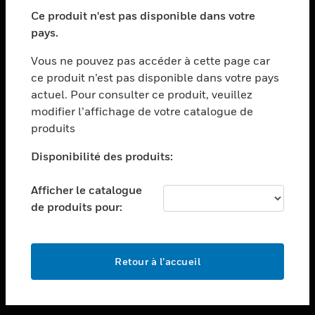
toggle view
SECTEURS
Ce produit n'est pas disponible dans votre
pays.
toggle view
ASSISTANCE
Vous ne pouvez pas accéder à cette page car
toggle view
ce produit n’est pas disponible dans votre pays
EMPLOIS
actuel. Pour consulter ce produit, veuillez
modifier l’affichage de votre catalogue de
toggle view
SOCIÉTÉ
produits
toggle view
Disponibilité des produits:
NOUS CONTACTER
Afficher le catalogue
toggle view
MENTIONS LÉGALES
de produits pour:
toggle view
SUIVEZ-NOUS
Retour à l’accueil