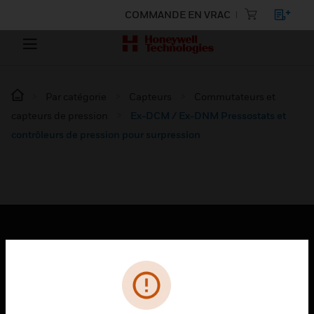
COMMANDE EN VRAC
Par catégorie
Capteurs
Commutateurs et
capteurs de pression
Ex-DCM / Ex-DNM Pressostats et
contrôleurs de pression pour surpression
PRODUITS
toggle view
SOLUTIONS