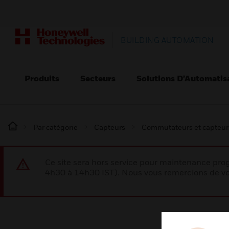
BUILDING AUTOMATION
Produits
Secteurs
Solutions D’Automatis
Par catégorie
Capteurs
Commutateurs et capteur
Ce site sera hors service pour maintenance p
4h30 à 14h30 IST). Nous vous remercions de vo