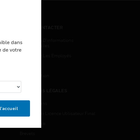
NOUS CONTACTER
Demandes D’informations
nible dans
Commerciales
e de votre
Accès Pour Les Employés
Inscription
Désinscription
MENTIONS LÉGALES
Certifications
l’accueil
Contrats De Licence Utilisateur Final
Source Libre
Brevets