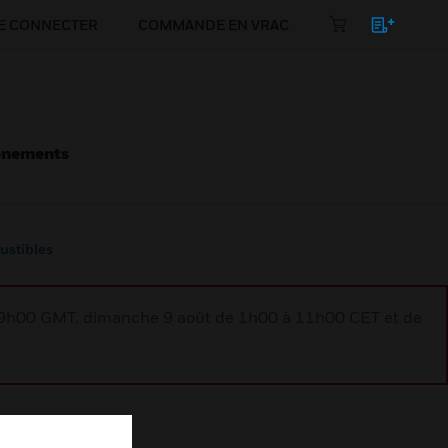
E CONNECTER
COMMANDE EN VRAC
énements
ustibles
à 9h00 GMT, dimanche 9 août de 1h00 à 11h00 CET et de