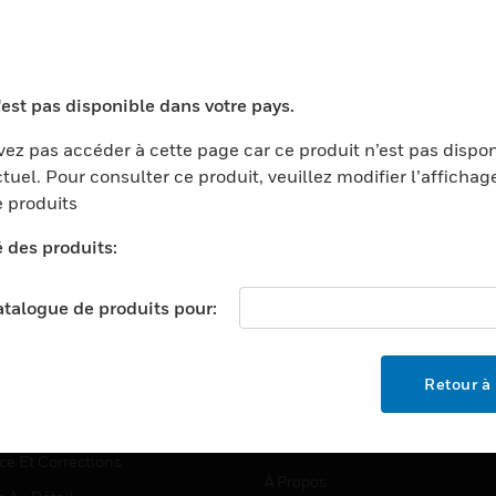
TEURS
ASSISTANCE
'est pas disponible dans votre pays.
ports
Recherche De Partenaires
ez pas accéder à cette page car ce produit n’est pas dispo
tuel. Pour consulter ce produit, veuillez modifier l’affichag
ments Commerciaux
Formation
 produits
centers
Assistance Technique
é des produits:
ation
Tutoriels De Sites Web
ernement Et Militaire
EMPLOIS
catalogue de produits pour:
é
Emplois
ignement Supérieur
Recherche D'emploi
Retour à 
llerie/Restauration
trie Et Fabrication
SOCIÉTÉ
ce Et Corrections
À Propos