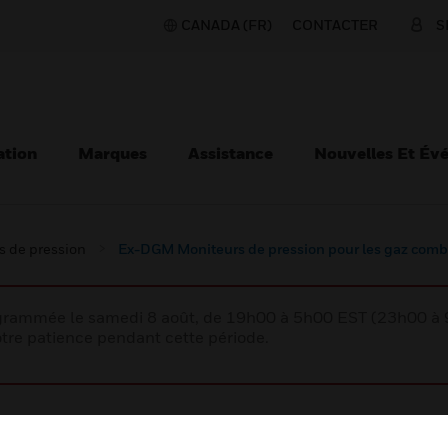
CANADA (FR)
CONTACTER
S
ation
Marques
Assistance
Nouvelles Et Év
s de pression
Ex-DGM Moniteurs de pression pour les gaz comb
rogrammée le samedi 8 août, de 19h00 à 5h00 EST (23h00 
tre patience pendant cette période.