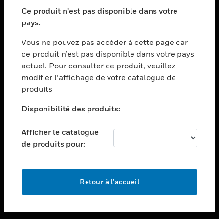
toggle view
SECTEURS
Ce produit n'est pas disponible dans votre
pays.
toggle view
ASSISTANCE
Vous ne pouvez pas accéder à cette page car
toggle view
ce produit n’est pas disponible dans votre pays
EMPLOIS
actuel. Pour consulter ce produit, veuillez
modifier l’affichage de votre catalogue de
toggle view
SOCIÉTÉ
produits
toggle view
Disponibilité des produits:
NOUS CONTACTER
Afficher le catalogue
toggle view
MENTIONS LÉGALES
de produits pour:
toggle view
SUIVEZ-NOUS
Retour à l’accueil