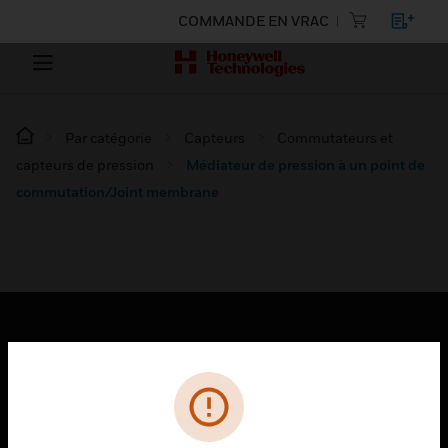
COMMANDE EN VRAC
Par catégorie
Capteurs
Commutateurs et
capteurs de pression
Médiateur de pression à un point de
commutation/Joint membrane
PRODUITS
toggle view
SOLUTIONS