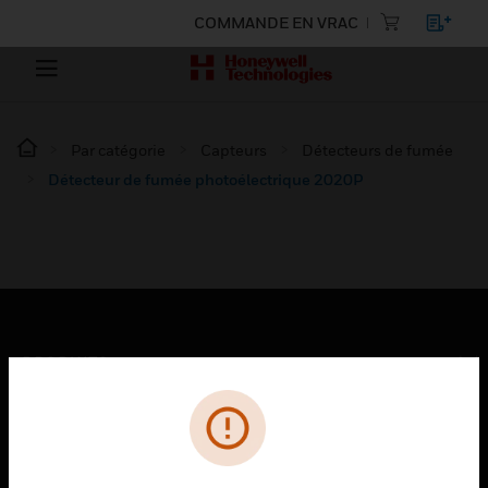
COMMANDE EN VRAC
Par catégorie
Capteurs
Détecteurs de fumée
Détecteur de fumée photoélectrique 2020P
PRODUITS
toggle view
SOLUTIONS
toggle view
SECTEURS