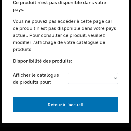
Ce produit n'est pas disponible dans votre
toggle view
pays.
ASSISTANCE
Vous ne pouvez pas accéder à cette page car
toggle view
ce produit n’est pas disponible dans votre pays
EMPLOIS
actuel. Pour consulter ce produit, veuillez
toggle view
modifier l’affichage de votre catalogue de
SOCIÉTÉ
produits
toggle view
NOUS CONTACTER
Disponibilité des produits:
toggle view
Afficher le catalogue
MENTIONS LÉGALES
de produits pour:
toggle view
SUIVEZ-NOUS
Retour à l’accueil