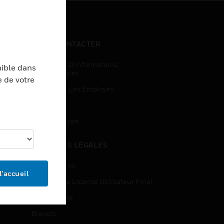
NOUS CONTACTER
Demandes D’informations
nible dans
Commerciales
e de votre
Accès Pour Les Employés
Inscription
Désinscription
MENTIONS LÉGALES
Certifications
l’accueil
Contrats De Licence Utilisateur Final
Source Libre
Brevets