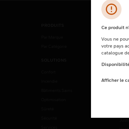
PRODUITS
SEC
Ce produit n
Par Marque
Aéro
Vous ne pouv
votre pays ac
Par Catégorie
Bâti
catalogue de
Data
SOLUTIONS
Disponibilit
Form
Confort
Gouv
Afficher le 
Incendie
Sant
Bâtiments Sains
Ense
Optimisation
Hôte
Sûreté
Indus
Sécurité
Justi
Services