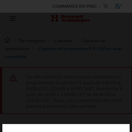
COMMANDE EN VRAC
Par catégorie
Capteurs
Capteurs de
température
Capteurs de température P Pt 100 en acier
inoxydable
Ce site sera hors service pour maintenance
programmée le samedi 8 août, de 19h00 à
5h00 EST (23h00 à 9h00 GMT, dimanche 9
août de 1h00 à 11h00 CET et de 4h30 à
14h30 IST). Nous vous remercions de votre
patience pendant cette période.