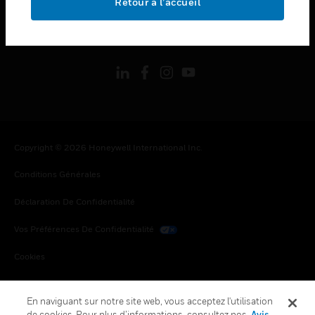
Retour à l’accueil
toggle view
SUIVEZ-NOUS
Copyright © 2026 Honeywell International Inc.
Conditions Générales
Déclaration De Confidentialité
Vos Préférences De Confidentialité
Cookies
Désabonnement Global
En naviguant sur notre site web, vous acceptez l'utilisation
de cookies. Pour plus d’informations, consultez nos
Avis