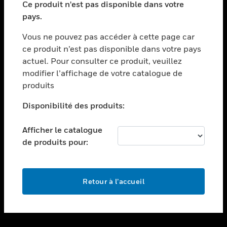
Ce produit n'est pas disponible dans votre
toggle view
pays.
ASSISTANCE
Vous ne pouvez pas accéder à cette page car
toggle view
ce produit n’est pas disponible dans votre pays
EMPLOIS
actuel. Pour consulter ce produit, veuillez
toggle view
modifier l’affichage de votre catalogue de
SOCIÉTÉ
produits
toggle view
NOUS CONTACTER
Disponibilité des produits:
toggle view
Afficher le catalogue
MENTIONS LÉGALES
de produits pour:
toggle view
SUIVEZ-NOUS
Retour à l’accueil