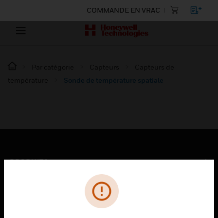
COMMANDE EN VRAC
Par catégorie
Capteurs
Capteurs de
température
Sonde de température spatiale
PRODUITS
toggle view
SOLUTIONS
toggle view
SECTEURS