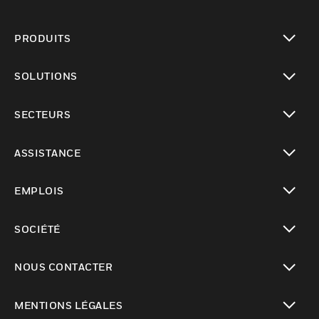
PRODUITS
toggle view
SOLUTIONS
toggle view
SECTEURS
toggle view
ASSISTANCE
toggle view
EMPLOIS
toggle view
SOCIÉTÉ
toggle view
NOUS CONTACTER
toggle view
MENTIONS LÉGALES