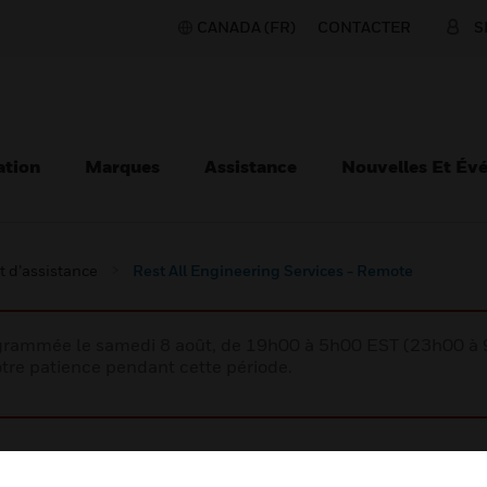
CANADA (FR)
CONTACTER
S
ation
Marques
Assistance
Nouvelles Et Év
t d’assistance
Rest All Engineering Services - Remote
rogrammée le samedi 8 août, de 19h00 à 5h00 EST (23h00 
tre patience pendant cette période.