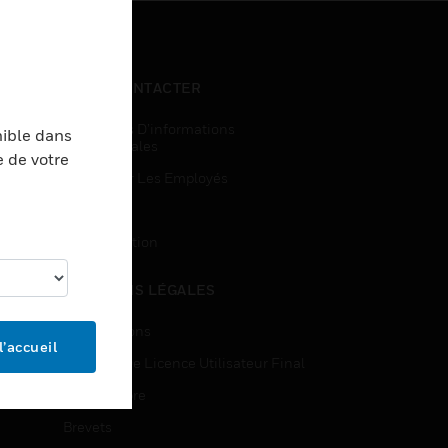
NOUS CONTACTER
Demandes D’informations
nible dans
Commerciales
e de votre
Accès Pour Les Employés
Inscription
Désinscription
MENTIONS LÉGALES
Certifications
l’accueil
Contrats De Licence Utilisateur Final
Source Libre
Brevets