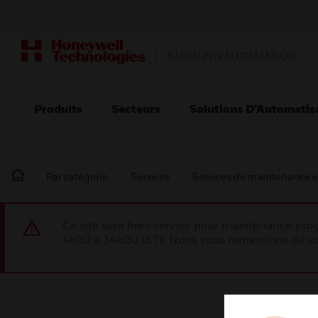
BUILDING AUTOMATION
Produits
Secteurs
Solutions D’Automatis
Par catégorie
Services
Services de maintenance e
Ce site sera hors service pour maintenance p
4h30 à 14h30 IST). Nous vous remercions de vo