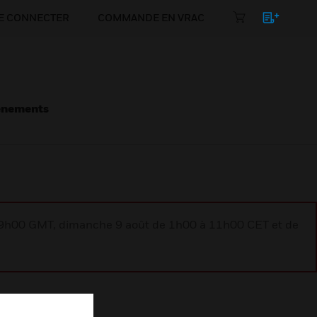
E CONNECTER
COMMANDE EN VRAC
énements
à 9h00 GMT, dimanche 9 août de 1h00 à 11h00 CET et de