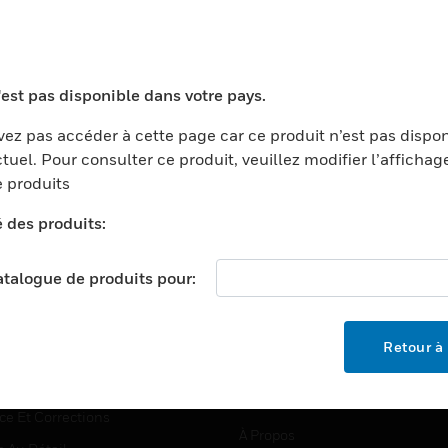
TEURS
ASSISTANCE
'est pas disponible dans votre pays.
ports
Recherche De Partenaires
ez pas accéder à cette page car ce produit n’est pas dispo
tuel. Pour consulter ce produit, veuillez modifier l’affichag
ments Commerciaux
Formation
 produits
centers
Assistance Technique
é des produits:
ation
Tutoriels De Sites Web
ernement Et Militaire
EMPLOIS
catalogue de produits pour:
é
Emplois
ignement Supérieur
Recherche D'emploi
Retour à 
llerie/Restauration
trie Et Fabrication
SOCIÉTÉ
ce Et Corrections
À Propos