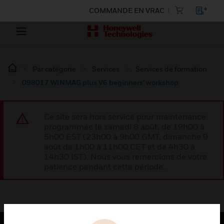
COMMANDE EN VRAC
Par catégorie
Services
Services de formation
098017 WINMAG plus V6 beginners’ workshop
Ce site sera hors service pour maintenance
programmée le samedi 8 août, de 19h00 à
5h00 EST (23h00 à 9h00 GMT, dimanche 9
août de 1h00 à 11h00 CET et de 4h30 à
14h30 IST). Nous vous remercions de votre
patience pendant cette période.