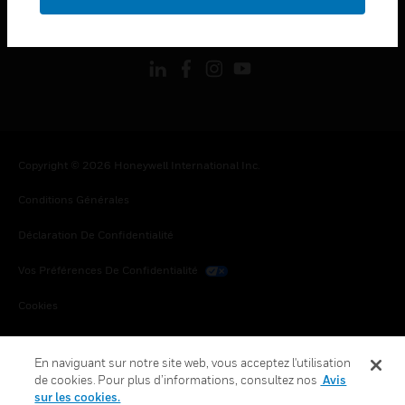
toggle view
SUIVEZ-NOUS
Copyright © 2026 Honeywell International Inc.
Conditions Générales
Déclaration De Confidentialité
Vos Préférences De Confidentialité
Cookies
Désabonnement Global
En naviguant sur notre site web, vous acceptez l'utilisation
de cookies. Pour plus d’informations, consultez nos
Avis
sur les cookies.