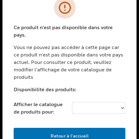
PRODUITS
toggle view
Ce produit n'est pas disponible dans votre
SOLUTIONS
pays.
toggle view
SECTEURS
Vous ne pouvez pas accéder à cette page car
ce produit n’est pas disponible dans votre pays
toggle view
actuel. Pour consulter ce produit, veuillez
ASSISTANCE
modifier l’affichage de votre catalogue de
toggle view
produits
EMPLOIS
Disponibilité des produits:
toggle view
SOCIÉTÉ
Afficher le catalogue
toggle view
de produits pour:
NOUS CONTACTER
toggle view
MENTIONS LÉGALES
Retour à l’accueil