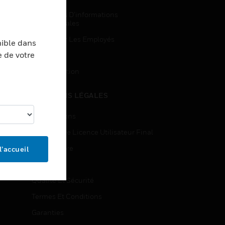
Demandes D’informations
Commerciales
Accès Pour Les Employés
nible dans
e de votre
Inscription
Désinscription
MENTIONS LÉGALES
Certifications
Contrats De Licence Utilisateur Final
Source Libre
l’accueil
Brevets
Qualité Et Sécurité
Termes Et Conditions
Garanties