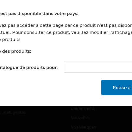
ports
Recherche De Partenaires
'est pas disponible dans votre pays.
ments Commerciaux
Formation
ez pas accéder à cette page car ce produit n’est pas dispo
centers
Assistance Technique
tuel. Pour consulter ce produit, veuillez modifier l’affichag
ation
Tutoriels De Sites Web
 produits
ernement Et Militaire
é des produits:
EMPLOIS
é
Emplois
ignement Supérieur
catalogue de produits pour:
Recherche D'emploi
llerie/Restauration
trie Et Fabrication
SOCIÉTÉ
Retour à 
ce Et Corrections
À Propos
e Au Détail
Événements
s Intelligentes
Nouvelles
Nos Marques