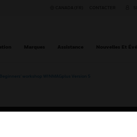
CANADA (FR)
CONTACTER
S
ation
Marques
Assistance
Nouvelles Et Év
Beginners’ workshop WINMAGplus Version 5
TEURS
ASSISTANCE