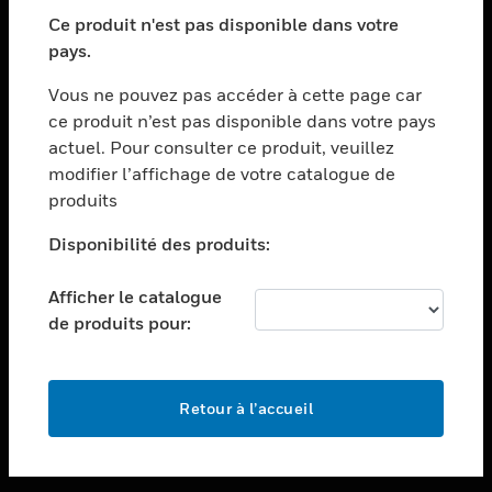
toggle view
SECTEURS
Ce produit n'est pas disponible dans votre
pays.
toggle view
ASSISTANCE
Vous ne pouvez pas accéder à cette page car
toggle view
ce produit n’est pas disponible dans votre pays
EMPLOIS
actuel. Pour consulter ce produit, veuillez
modifier l’affichage de votre catalogue de
toggle view
SOCIÉTÉ
produits
toggle view
Disponibilité des produits:
NOUS CONTACTER
Afficher le catalogue
toggle view
MENTIONS LÉGALES
de produits pour:
toggle view
SUIVEZ-NOUS
Retour à l’accueil