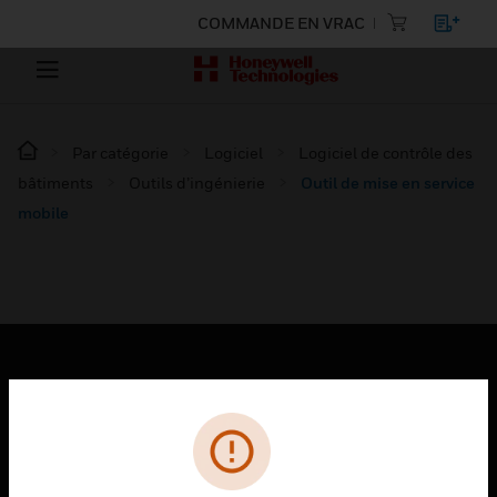
COMMANDE EN VRAC
Par catégorie
Logiciel
Logiciel de contrôle des
bâtiments
Outils d’ingénierie
Outil de mise en service
mobile
PRODUITS
toggle view
SOLUTIONS