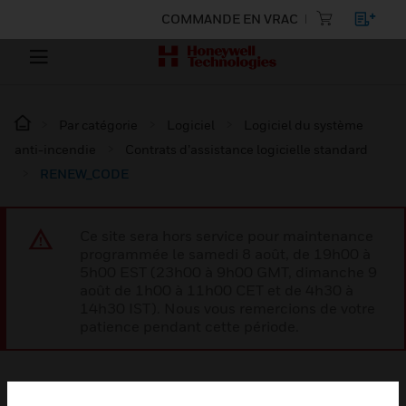
COMMANDE EN VRAC
Par catégorie
Logiciel
Logiciel du système
anti-incendie
Contrats d’assistance logicielle standard
RENEW_CODE
Ce site sera hors service pour maintenance
programmée le samedi 8 août, de 19h00 à
5h00 EST (23h00 à 9h00 GMT, dimanche 9
août de 1h00 à 11h00 CET et de 4h30 à
14h30 IST). Nous vous remercions de votre
patience pendant cette période.