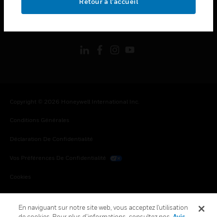
Retour à l’accueil
toggle view
SUIVEZ-NOUS
Copyright © 2026 Honeywell International Inc.
Conditions Générales
Déclaration De Confidentialité
Vos Préférences De Confidentialité
Cookies
Désabonnement Global
En naviguant sur notre site web, vous acceptez l'utilisation
de cookies. Pour plus d’informations, consultez nos
Avis