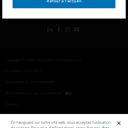
Retour à l’accueil
toggle view
SUIVEZ-NOUS
Copyright © 2026 Honeywell International Inc.
Conditions Générales
Déclaration De Confidentialité
Vos Préférences De Confidentialité
Cookies
Désabonnement Global
En naviguant sur notre site web, vous acceptez l'utilisation
de cookies. Pour plus d’informations, consultez nos
Avis