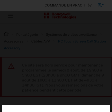
COMMANDE EN VRAC
Par catégorie
Systèmes de vidéosurveillance
Accessoires
Câbles A/V
PC Touch Screen Call Station
Accessory
Ce site sera hors service pour maintenance
programmée le samedi 8 août, de 19h00 à
5h00 EST (23h00 à 9h00 GMT, dimanche 9
août de 1h00 à 11h00 CET et de 4h30 à
14h30 IST). Nous vous remercions de votre
patience pendant cette période.