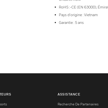
RoHS :-CE (EN 63000), Émirat
Pays d'origine : Vietnam
Garantie : 5 ans
TEURS
ASSISTANCE
ports
Recherche De Partenaires