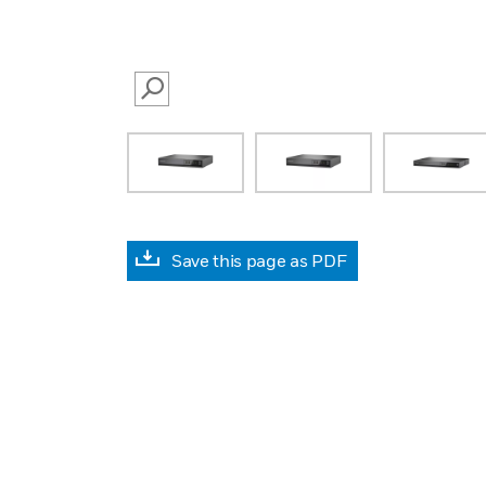
SEARCH
Save this page as PDF