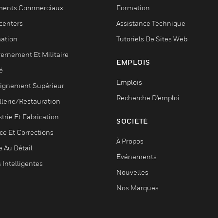
ments Commerciaux
Formation
centers
Assistance Technique
ation
Tutoriels De Sites Web
ernement Et Militaire
EMPLOIS
é
Emplois
ignement Supérieur
Recherche D'emploi
llerie/Restauration
trie Et Fabrication
SOCIÉTÉ
ce Et Corrections
À Propos
e Au Détail
Événements
s Intelligentes
Nouvelles
Nos Marques