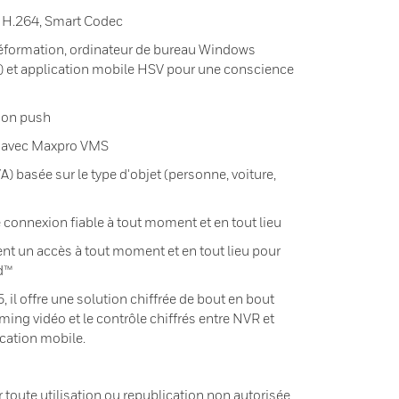
 H.264, Smart Codec
éformation, ordinateur de bureau Windows
 et application mobile HSV pour une conscience
tion push
n avec Maxpro VMS
) basée sur le type d'objet (personne, voiture,
connexion fiable à tout moment et en tout lieu
ent un accès à tout moment et en tout lieu pour
id™
, il offre une solution chiffrée de bout en bout
ming vidéo et le contrôle chiffrés entre NVR et
ication mobile.
toute utilisation ou republication non autorisée