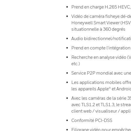
Prend en charge H.265 HEVC,
Vidéo de caméra fisheye dé-d
Honeywell Smart Viewer (HSV)
situationnelle à 360 degrés
Audio bidirectionnel/notifica
Prend en compte l'intégratio
Recherche en analyse vidéo (VA
etc.)
Service P2P mondial avec une 
Les applications mobiles offr
les appareils Apple® et Andro
Avec les caméras de la série 35
avec TLS1.2 et TLS1.3, le strea
client web / visualiseur / appl
Conformité PCI-DSS
Filigrane vidéo pour empêcher 