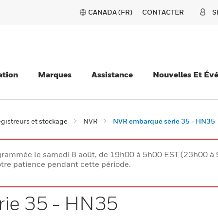
CANADA (FR)
CONTACTER
S
ation
Marques
Assistance
Nouvelles Et Év
gistreurs et stockage
NVR
NVR embarqué série 35 - HN35
rogrammée le samedi 8 août, de 19h00 à 5h00 EST (23h00 
tre patience pendant cette période.
ie 35 - HN35