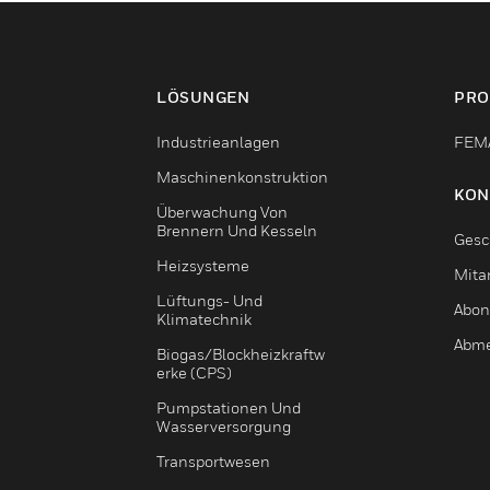
LÖSUNGEN
PRO
Industrieanlagen
FEMA
Maschinenkonstruktion
KON
Überwachung Von
Brennern Und Kesseln
Gesc
Heizsysteme
Mitar
Lüftungs- Und
Abon
Klimatechnik
Abme
Biogas/Blockheizkraftw
Erke (CPS)
Pumpstationen Und
Wasserversorgung
Transportwesen