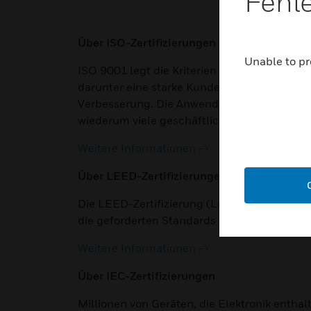
Fehl
Über ISO-Zertifizierungen
Unable to pr
ISO 9001 legt die Kriterien für ein Leitsyst
darunter eine starke Kundenorientierung, d
Verbesserung. Die Anwendung von ISO 9001 t
wiederum viele geschäftliche Vorteile mit sic
Weitere Informationen –>
Über LEED-Zertifizierungen
Die LEED-Zertifizierung (Leadership in En
die geforderten Standards in Bezug auf Ene
Weitere Informationen –>
Über IEC-Zertifizierungen
Millionen von Geräten, die Elektronik entha