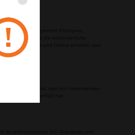
Schließen
e von Qualitätsmanagement-Prinzipien,
rozessansatz und die kontinuierliche
chwertige Produkte und Diense erhalten, was
mweltdesign) beweist, dass ein Unternehmen
nselemente übererfüllt hat.
uf die internationalen IEC-Standards und