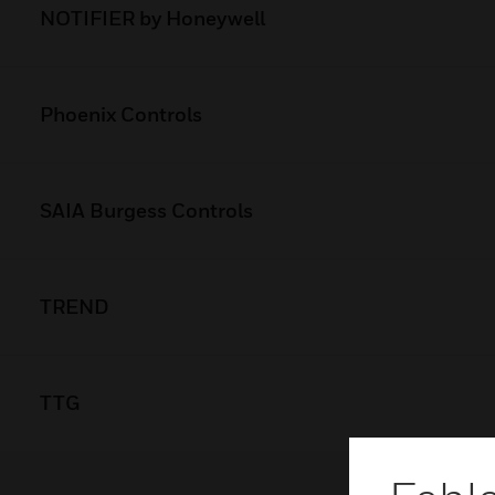
NOTIFIER by Honeywell
Phoenix Controls
SAIA Burgess Controls
TREND
TTG