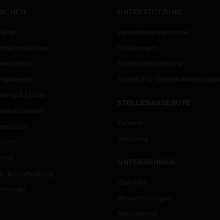
NCHEN
UNTERSTÜTZUNG
häfen
Vertriebspartnersuche
rbeimmobilien
Schulungen
enzentren
Technischer Service
ungswesen
Schritt-Für-Schritt-Anleitunge
erung & Militär
STELLENANGEBOTE
ndheitswesen
Karriere
ersitäten
Jobsuche
lerie
trie
UNTERNEHMEN
z- & Strafvollzug
Über Uns
elhandel
Veranstaltungen
Neuigkeiten