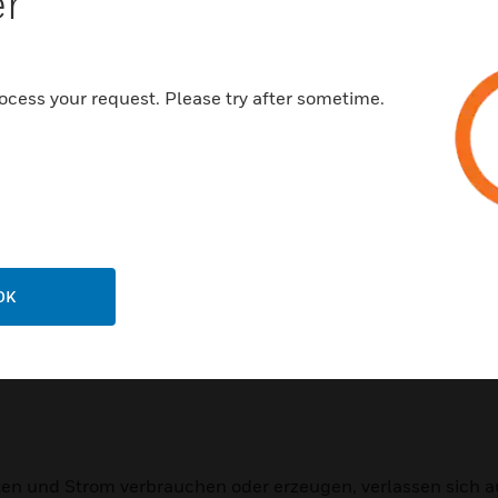
er
ocess your request. Please try after sometime.
em für Qualität fest. Dieser Standard basiert auf einer Reih
ie Motivation und Einbeziehung des Top-Managements, der P
rägt dazu bei, dass die Kunden einheitliche, qualitativ ho
h bringt.
OK
ergy and Environmental Design, Führung in Energie- und U
rgieeffizienz und umweltbewusste Entwurf- und Konstruktio
lten und Strom verbrauchen oder erzeugen, verlassen sich a