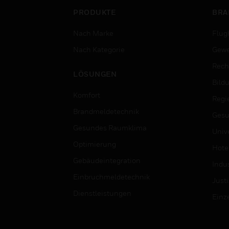
PRODUKTE
BRA
Nach Marke
Flug
Nach Kategorie
Gewe
Rech
LÖSUNGEN
Bild
Komfort
Regi
Brandmeldetechnik
Gesu
Gesundes Raumklima
Univ
Optimierung
Hotel
Gebäudeintegration
Indus
Einbruchmeldetechnik
Justi
Dienstleistungen
Einz