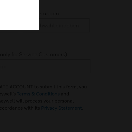
Erweiterungen
(only for Service Customers)
EATE ACCOUNT to submit this form, you
eywell’s
Terms & Conditions
and
ywell will process your personal
accordance with its
Privacy Statement
.