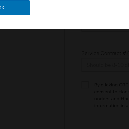
OK
Telefonnummer
Service Contract # 
By clicking CR
consent to Hon
understand Hone
information in 