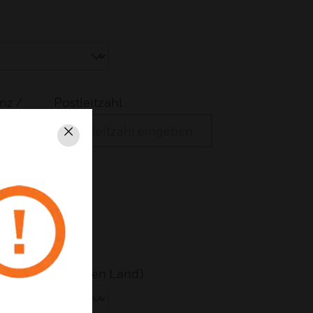
nz /
Postleitzahl
Schließen
Bundesstaat auswählen
nz /
 vom ausgewählten Land)