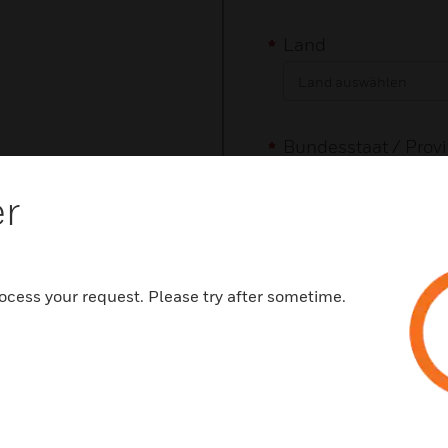
Land
Bundesstaat / Provi
Counties
er
Bundesstaat / Provi
Counties
ocess your request. Please try after sometime.
Auswahl Land
Vorwahl (abhängig