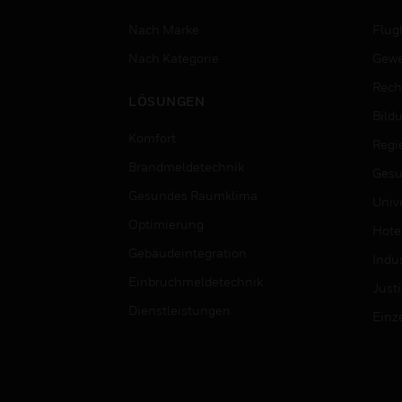
Nach Marke
Flug
Nach Kategorie
Gewe
Rech
LÖSUNGEN
Bild
Komfort
Regi
Brandmeldetechnik
Gesu
Gesundes Raumklima
Univ
Optimierung
Hotel
Gebäudeintegration
Indus
Einbruchmeldetechnik
Justi
Dienstleistungen
Einz