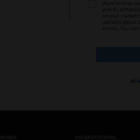
Want to hear mo
and its affiliat
receive marketi
updates about o
events. You can
REG
NCHEN
UNTERSTÜTZUNG