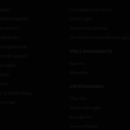
häfen
Vertriebspartnersuche
rbeimmobilien
Schulungen
enzentren
Technischer Service
ungswesen
Schritt-Für-Schritt-Anleitunge
erung & Militär
STELLENANGEBOTE
ndheitswesen
Karriere
ersitäten
Jobsuche
lerie
trie
UNTERNEHMEN
z- & Strafvollzug
Über Uns
elhandel
Veranstaltungen
Neuigkeiten
Unsere Marken