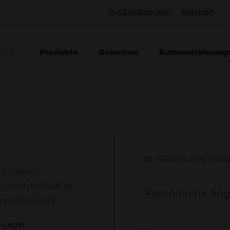
GERMANY (DE)
KONTAKT
Produkte
Branchen
Automatisierung
TION
PERSÖNLICHE ANGA
e Vielzahl
r Geschäftsbetrieb
Persönliche An
 ein Konto und
b Lager