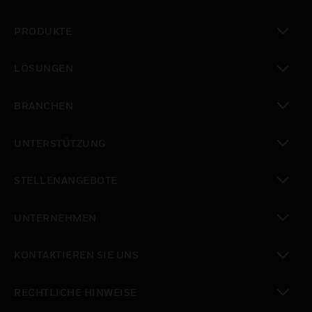
PRODUKTE
toggle view
LÖSUNGEN
toggle view
BRANCHEN
toggle view
UNTERSTÜTZUNG
toggle view
STELLENANGEBOTE
toggle view
UNTERNEHMEN
toggle view
KONTAKTIEREN SIE UNS
toggle view
RECHTLICHE HINWEISE