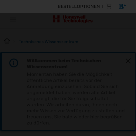
BESTELLOPTIONEN
Technisches Wissenszentrum
Willkommen beim Technischen
Wissenszentrum!
Momentan haben Sie die Möglichkeit
öffentliche Artikel bereits vor der
Anmeldung einzusehen. Sobald Sie sich
angemeldet haben, werden alle Artikel
angezeigt, die für Sie freigeschaltet
wurden. Wir arbeiten daran, ihnen noch
mehr Wissen zur Verfügung zu stellen und
freuen uns, Sie bald wieder hier begrüßen
zu dürfen.