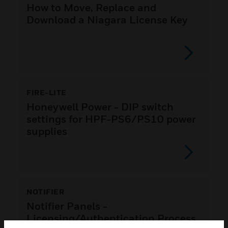
How to Move, Replace and
Download a Niagara License Key
FIRE-LITE
Honeywell Power - DIP switch
settings for HPF-PS6/PS10 power
supplies
NOTIFIER
Notifier Panels -
Licensing/Authentication Process