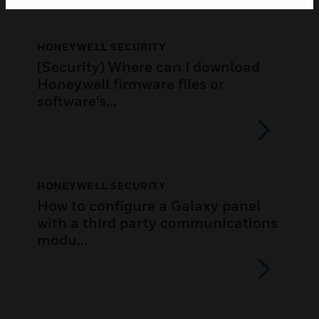
HONEYWELL SECURITY
(Security) Where can I download
Honeywell firmware files or
software's...
HONEYWELL SECURITY
How to configure a Galaxy panel
with a third party communications
modu...