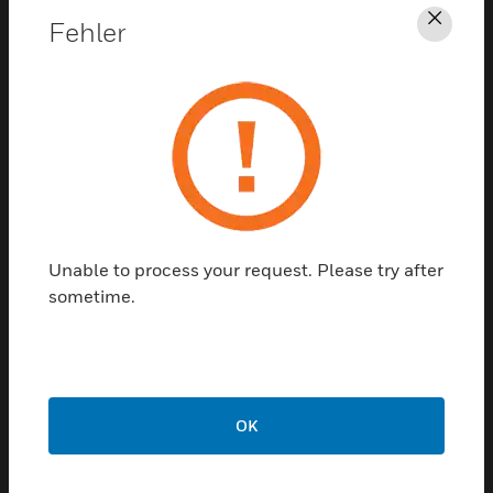
for Configuration T...
Fehler
Schl
MORLEY IAS
How to connect to a Morley ZX
Panel?
Unable to process your request. Please try after
sometime.
GENT
Gent - How to install a new license
OK