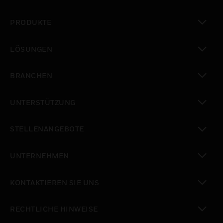
PRODUKTE
toggle view
LÖSUNGEN
toggle view
BRANCHEN
toggle view
UNTERSTÜTZUNG
toggle view
STELLENANGEBOTE
toggle view
UNTERNEHMEN
toggle view
KONTAKTIEREN SIE UNS
toggle view
RECHTLICHE HINWEISE