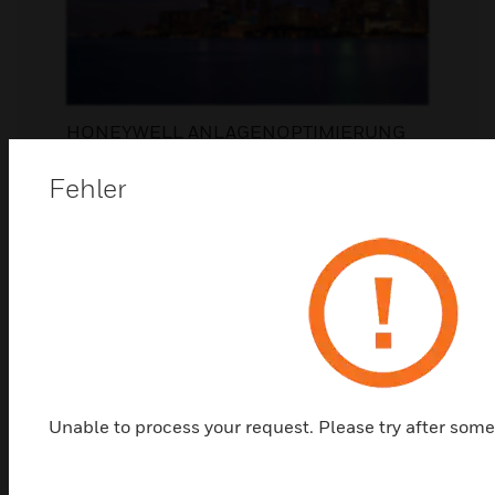
HONEYWELL ANLAGENOPTIMIERUNG
Überwachen Sie alle Objekte, Zonen und
Fehler
Anlagen über eine einheitliche visuellen
Benutzeroberfläche. Wir helfen Ihnen,
Einsparpotenziale zu identifizieren,
die Konformität zu vereinfachen und
aktuelle Trends zu erkennen.
BETRIEB OPTIMIEREN
Unable to process your request. Please try after some