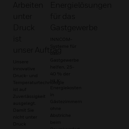
Arbeiten
Energielösungen
unter
für das
Druck
Gastgewerbe
ist
INNCOM-
Systeme für
unser Auftrag
das
Gastgewerbe
Unsere
helfen, 25-
innovative
40 % der
Druck- und
HLK-
Temperaturtechnologie
Energiekosten
ist auf
in
Zuverlässigkeit
Gästezimmern
ausgelegt.
ohne
Damit Sie
Abstriche
nicht unter
beim
Druck
Raumkomfort