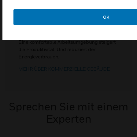
OK
KOMMERZIELLE GEBÄUDE
Eine komfortable Arbeitsumgebung steigert
die Produktivität. Und reduziert den
Energieverbrauch.
MEHR ÜBER KOMMERZIELLE GEBÄUDE
Sprechen Sie mit einem
Experten