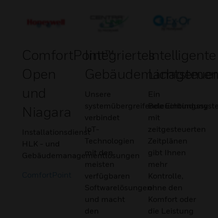
ComfortPoint™
Integriertes
Intelligente
Open
Gebäudemanagemen
Lichtsteue
und
Unsere
Ein
systemübergreifende Einbindung
Beleuchtungssyst
Niagara
verbindet
mit
IoT-
zeitgesteuerten
Installationsdienst
Technologien
Zeitplänen
HLK - und
mit den
gibt Ihnen
Gebäudemanagementlösungen
meisten
mehr
ComfortPoint
verfügbaren
Kontrolle,
Softwarelösungen
ohne den
und macht
Komfort oder
den
die Leistung