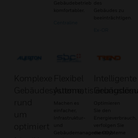
Gebäudebetrieb
des
komfortabler.
Gebäudes zu
beeinträchtigen.
Centraline
Ex-OR
Komplexe
Flexibel
Intelligente
Gebäudesysteme,
Automatisierungslös
Gebäudem
rund
Machen es
Optimieren
einfacher,
Sie den
um
Infrastruktur-
Energieverbrauch,
optimiert
und
verfolgen Sie
Gebäudemanagementsysteme
die CO2-